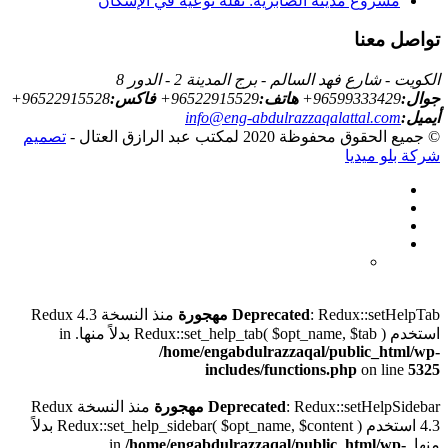
مشروع مدينة الصابرية: نقلة نوعية في الإسكان
تواصل معنا
الكويت - شارع فهد السالم - برج المدينة 2 - الدور 8
جوال:
+96599333429
هاتف:
+96522915529
فاكس:
+96522915528
أيميل:
info@eng-abdulrazzaqalattal.com
© جميع الحقوق محفوظة
2020 لمكتب عبد الرازق العتال -
تصميم
شركة بلو ميديا
: Redux::setHelpTab
Deprecated
مهجورة
منذ النسخة Redux 4.3
استخدم Redux::set_help_tab( $opt_name, $tab ) بدلاً منها. in
/home/engabdulrazzaqal/public_html/wp-
includes/functions.php
on line
5325
: Redux::setHelpSidebar
Deprecated
مهجورة
منذ النسخة Redux
4.3 استخدم Redux::set_help_sidebar( $opt_name, $content ) بدلاً
منها. in
/home/engabdulrazzaqal/public_html/wp-