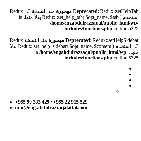
: Redux::setHelpTab
Deprecated
مهجورة
منذ النسخة Redux 4.3
استخدم Redux::set_help_tab( $opt_name, $tab ) بدلاً منها. in
/home/engabdulrazzaqal/public_html/wp-
includes/functions.php
on line
5325
: Redux::setHelpSidebar
Deprecated
مهجورة
منذ النسخة Redux
4.3 استخدم Redux::set_help_sidebar( $opt_name, $content ) بدلاً
منها. in
/home/engabdulrazzaqal/public_html/wp-
includes/functions.php
on line
5325
+965 99 333 429 / +965 22 915 529
info@eng-abdulrazzaqalattal.com